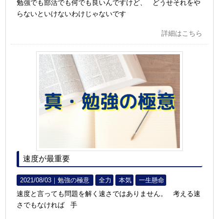
勉強でも部活でも何でも良いんですけど、 どうせそれをや
らないといけないわけじゃないです
詳細はこちら
速度が最重要
2021/08/03｜
勉強の極意
全力
本気
一生懸命
速度と言っても問題を解く速さではありません。 考える速
さでもなければ 手