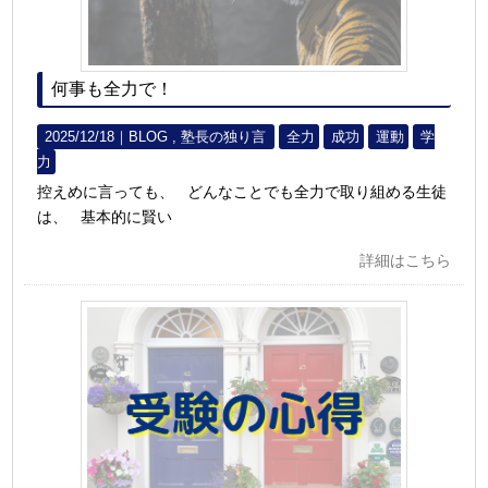
何事も全力で！
2025/12/18｜
BLOG
塾長の独り言
全力
成功
運動
学
力
控えめに言っても、 どんなことでも全力で取り組める生徒
は、 基本的に賢い
詳細はこちら