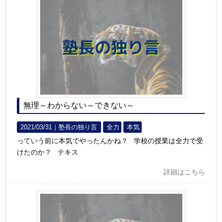
無理～わからない～できない～
2021/03/31｜
塾長の独り言
全力
本気
っていう前に本気でやったんかね？ 学校の授業は全力で受
けたのか？ テキス
詳細はこちら