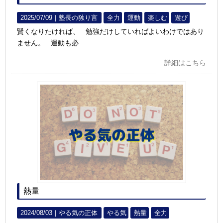
2025/07/09｜
塾長の独り言
全力
運動
楽しむ
遊び
賢くなりたければ、 勉強だけしていればよいわけではあり
ません。 運動も必
詳細はこちら
熱量
2024/08/03｜
やる気の正体
やる気
熱量
全力