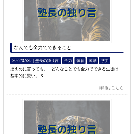
なんでも全力でできること
2022/07/29｜
塾長の独り言
全力
体育
運動
学力
控えめに言っても、 どんなことでも全力でできる生徒は
基本的に賢い。 &
詳細はこちら