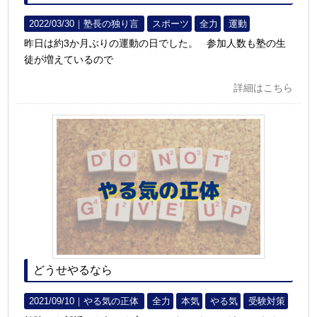
2022/03/30｜
塾長の独り言
スポーツ
全力
運動
昨日は約3か月ぶりの運動の日でした。 参加人数も塾の生
徒が増えているので
詳細はこちら
どうせやるなら
2021/09/10｜
やる気の正体
全力
本気
やる気
受験対策