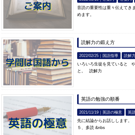
音読の重要性は重々伝えてき
めます。
読解力の鍛え方
2022/02/25｜
国語指導
読解
いろいろ生徒を見ていると 
と。 読解力
英語の勉強の順番
2021/11/19｜
英語の極意
英
先に結論からお話しします。 
５、多読 &nbs