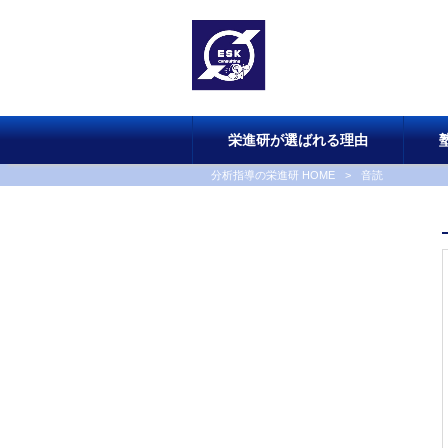
栄進研が選ばれる理由
分析指導の栄進研 HOME
>
音読