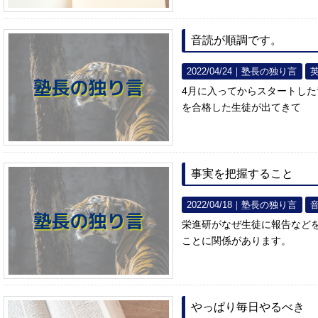
音読が順調です。
2022/04/24｜
塾長の独り言
4月に入ってからスタートし
を合格した生徒が出てきて
事実を把握すること
2022/04/18｜
塾長の独り言
栄進研がなぜ生徒に報告など
ことに関係があります。
やっぱり毎日やるべき