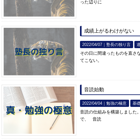
った辺りに
成績上がるわけがない
2022/04/07｜
塾長の独り言
その日に間違ったものを直さ
てこない。
音読始動
2022/04/04｜
勉強の極意
基
音読の仕組みを構築しました
で、 音読