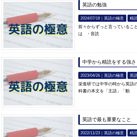
英語の勉強
2024/07/18｜
英語の極意
精
前々からずっと言っているこ
は ・音読
中学から精読をする強さ
2023/04/26｜
英語の極意
英
栄進研では中学の時から英語
科書の本文を「主語」「動
英語で最も重要なこと
2022/11/23｜
英語の極意
精