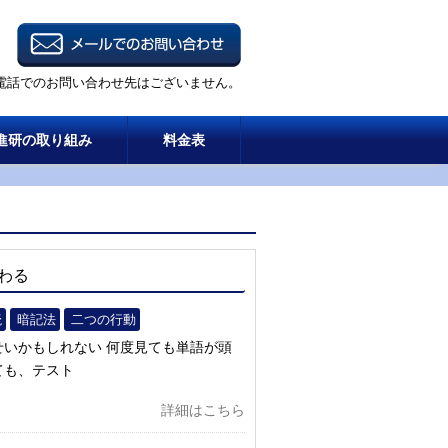
電話でのお問い合わせ先はございません。
進研の取り組み
料金表
わる
読
暗記法
二つの行動
いかもしれない 何度見ても単語が頭
ても、テスト
詳細はこちら