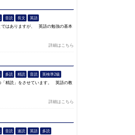
読
音読
長文
英語
とではありますが、 英語の勉強の基本
詳細はこちら
語
多読
精読
音読
英検準2級
の「精読」をさせています。 英語の教
詳細はこちら
読
音読
速読
英語
多読