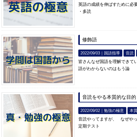
英語の成績を伸ばすために必要
・多読
修飾語
2022/09/03｜
国語指導
音読
皆さんなぜ国語を理解できて
語がわからないのはもう論
音読をやる本質的な目的
2022/09/02｜
勉強の極意
本
音読やってますが、 なぜや
定期テスト