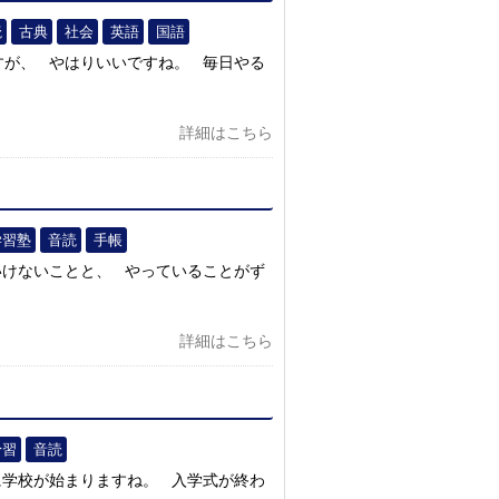
読
古典
社会
英語
国語
すが、 やはりいいですね。 毎日やる
詳細はこちら
学習塾
音読
手帳
いけないことと、 やっていることがず
詳細はこちら
予習
音読
に学校が始まりますね。 入学式が終わ