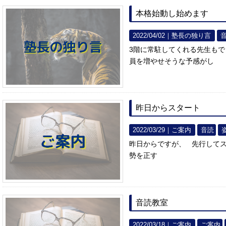
本格始動し始めます
2022/04/02｜
塾長の独り言
3階に常駐してくれる先生も
員を増やせそうな予感がし
昨日からスタート
2022/03/29｜
ご案内
音読
昨日からですが、 先行してス
勢を正す
音読教室
2022/03/18｜
ご案内
ご案内