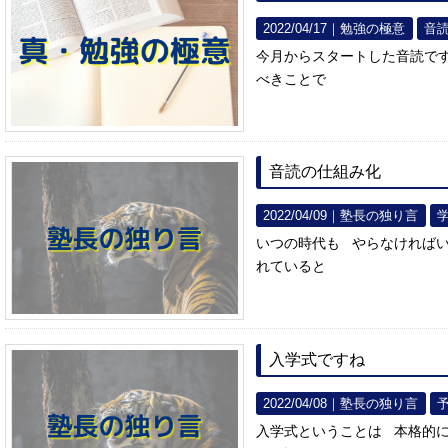
2022/04/17｜
勉強の極意
音
今月からスタートした音読で
べきことで
音読の仕組み化
2022/04/09｜
塾長の独り言
いつの時代も やらなければ
れていると
入学式ですね
2022/04/08｜
塾長の独り言
入学式ということは 本格的