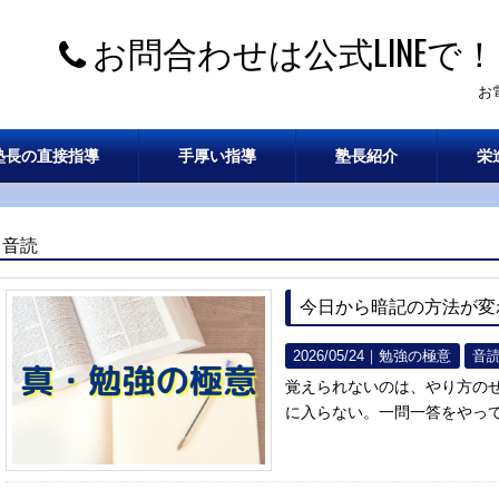
お問合わせは公式LINEで！
お
塾長の直接指導
手厚い指導
塾長紹介
栄
音読
今日から暗記の方法が変
2026/05/24｜
勉強の極意
音
覚えられないのは、やり方のせ
に入らない。一問一答をやっ